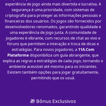
experiência de jogo ainda mais divertida e lucrativa. A
segurança é uma prioridade, com sistemas de
criptografia para proteger as informações pessoais e
financeiras dos usuários. Os jogos são fornecidos por
desenvolvedores renomados, garantindo qualidade e
uma experiência de jogo justa. A comunidade de
jogadores é vibrante, com recursos de chat ao vivo e
fóruns que permitem a interação e troca de dicas e
estratégias. Para novos jogadores, a
11A.Com
Plataforma
disponibiliza um guia abrangente, que
explica as regras e estratégias de cada jogo, tornando o
ambiente acessível até mesmo para os iniciantes.
Existem também opções para jogar gratuitamente,
permitindo que os usuá.
🎁 Bônus Exclusivos