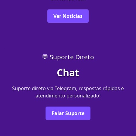
Ver Notícias
💬 Suporte Direto
Chat
Suporte direto via Telegram, respostas rápidas e
atendimento personalizado!
Falar Suporte