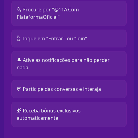
🔍 Procure por "@11A.Com
PlataformaOficial"
👆 Toque em "Entrar" ou "Join"
🔔 Ative as notificações para não perder
nada
💬 Participe das conversas e interaja
🎁 Receba bônus exclusivos
automaticamente