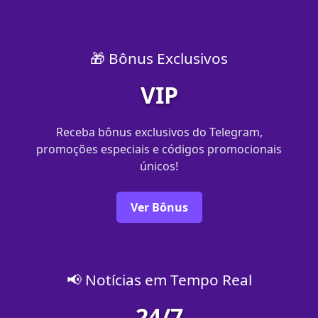
🎁 Bônus Exclusivos
VIP
Receba bônus exclusivos do Telegram,
promoções especiais e códigos promocionais
únicos!
Ver Bônus
📢 Notícias em Tempo Real
24/7