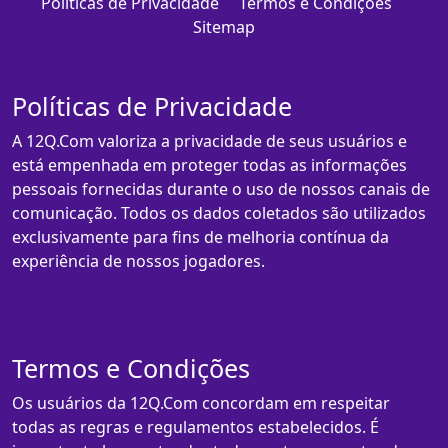
Políticas de Privacidade
Termos e Condições
Sitemap
Políticas de Privacidade
A 12Q.Com valoriza a privacidade de seus usuários e
está empenhada em proteger todas as informações
pessoais fornecidas durante o uso de nossos canais de
comunicação. Todos os dados coletados são utilizados
exclusivamente para fins de melhoria contínua da
experiência de nossos jogadores.
Termos e Condições
Os usuários da 12Q.Com concordam em respeitar
todas as regras e regulamentos estabelecidos. É