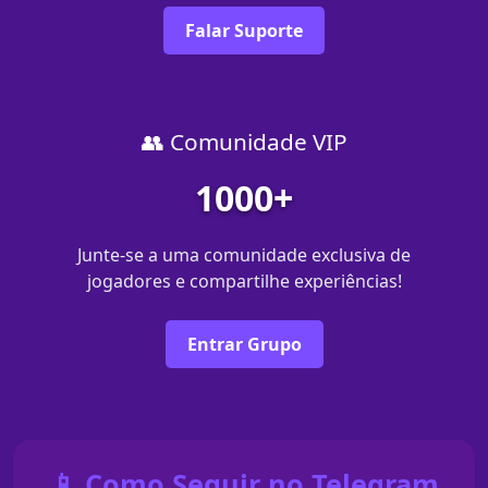
Falar Suporte
👥 Comunidade VIP
1000+
Junte-se a uma comunidade exclusiva de
jogadores e compartilhe experiências!
Entrar Grupo
📱 Como Seguir no Telegram