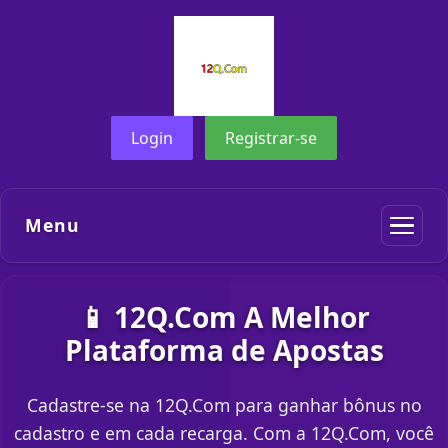
Login
Registrar-se
Menu
📱 12Q.Com A Melhor
Plataforma de Apostas
Cadastre-se na 12Q.Com para ganhar bônus no
cadastro e em cada recarga. Com a 12Q.Com, você