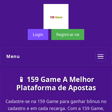
Login
Registrar-se
Menu
📱 159 Game A Melhor
Plataforma de Apostas
Cadastre-se na 159 Game para ganhar bônus no
cadastro e em cada recarga. Com a 159 Game,