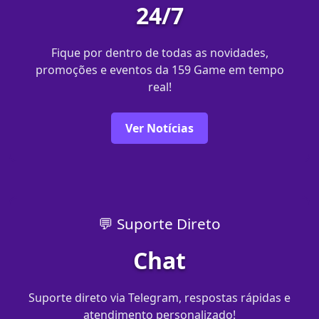
24/7
Fique por dentro de todas as novidades,
promoções e eventos da 159 Game em tempo
real!
Ver Notícias
💬 Suporte Direto
Chat
Suporte direto via Telegram, respostas rápidas e
atendimento personalizado!