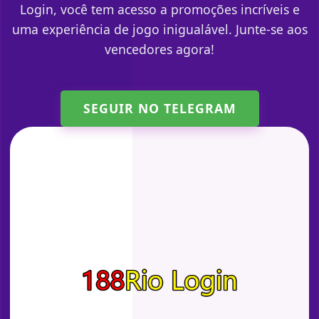
Login, você tem acesso a promoções incríveis e
uma experiência de jogo inigualável. Junte-se aos
vencedores agora!
SEGUIR NO TELEGRAM