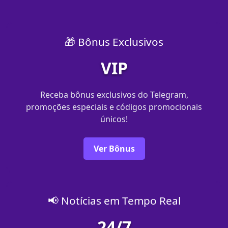
🎁 Bônus Exclusivos
VIP
Receba bônus exclusivos do Telegram,
promoções especiais e códigos promocionais
únicos!
Ver Bônus
📢 Notícias em Tempo Real
24/7