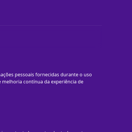
mações pessoais fornecidas durante o uso
e melhoria contínua da experiência de