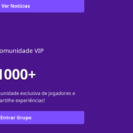
Ver Notícias
Comunidade VIP
1000+
unidade exclusiva de jogadores e
rtilhe experiências!
Entrar Grupo