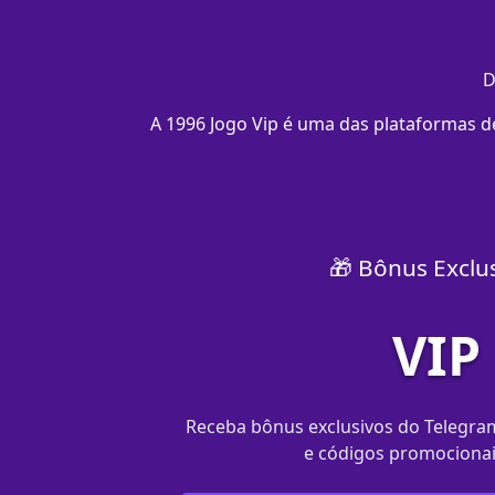
D
A 1996 Jogo Vip é uma das plataformas de
🎁 Bônus Exclu
VIP
Receba bônus exclusivos do Telegra
e códigos promocionai