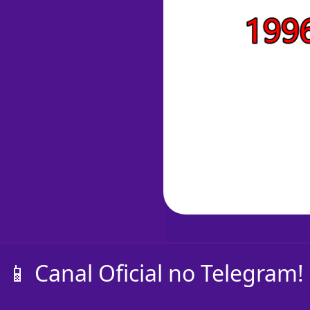
📱 Canal Oficial no Telegram!