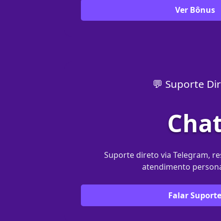
Ver Bônus
💬 Suporte Di
Cha
Suporte direto via Telegram, r
atendimento persona
Falar Suport