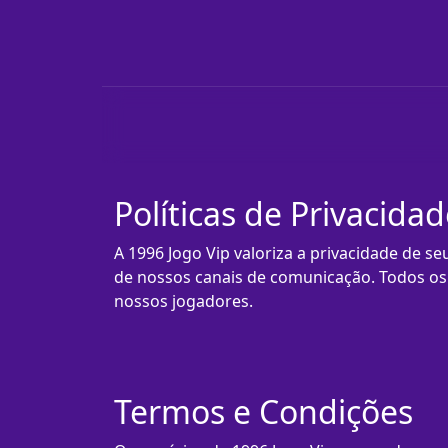
Políticas de Privacida
A 1996 Jogo Vip valoriza a privacidade de 
de nossos canais de comunicação. Todos os 
nossos jogadores.
Termos e Condições