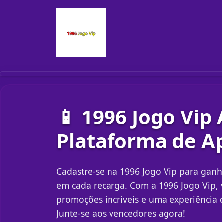
📱 1996 Jogo Vip
Plataforma de A
Cadastre-se na 1996 Jogo Vip para ganh
em cada recarga. Com a 1996 Jogo Vip, 
promoções incríveis e uma experiência d
Junte-se aos vencedores agora!