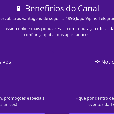
📱 Benefícios do Canal
escubra as vantagens de seguir a 1996 Jogo Vip no Telegr
 cassino online mais populares — com reputação oficial da 1
confiança global dos apostadores.
sivos
📢 Notí
m, promoções especiais
Fique por dentro d
s únicos!
eventos da 1