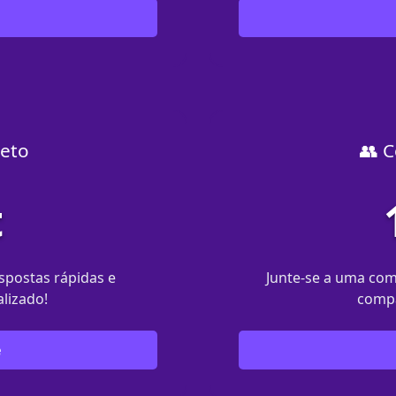
reto
👥 
t
espostas rápidas e
Junte-se a uma com
lizado!
compa
e