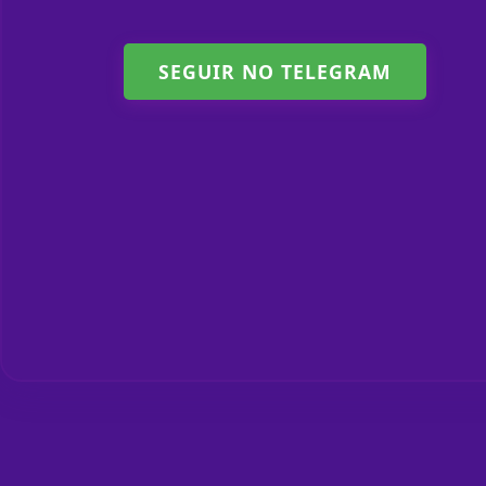
SEGUIR NO TELEGRAM