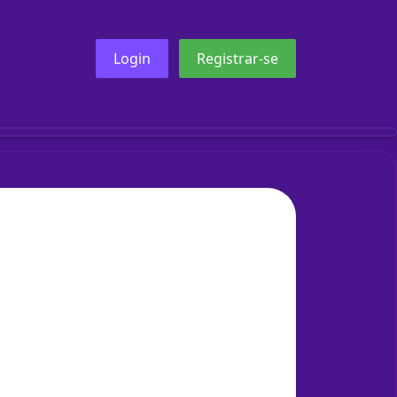
Login
Registrar-se