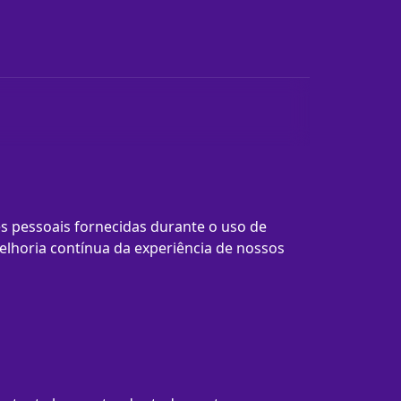
s pessoais fornecidas durante o uso de
elhoria contínua da experiência de nossos