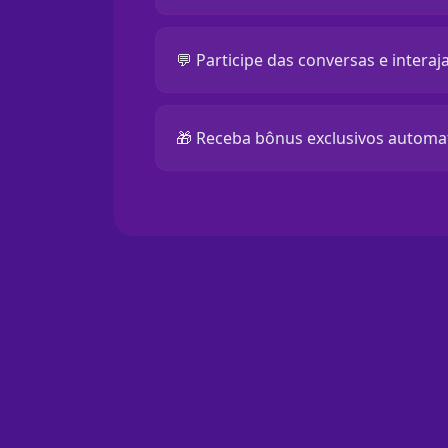
💬 Participe das conversas e interaj
🎁 Receba bônus exclusivos autom