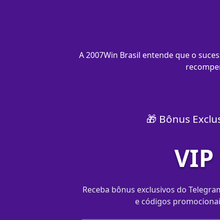
A 2007Win Brasil entende que o suce
recompen
🎁 Bônus Exclu
VIP
Receba bônus exclusivos do Telegra
e códigos promocionai