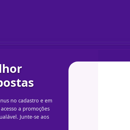
lhor
postas
nus no cadastro e em
 acesso a promoções
ualável. Junte-se aos