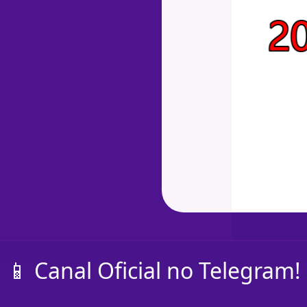
📱 Canal Oficial no Telegram!