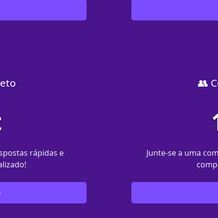
reto
👥 
t
espostas rápidas e
Junte-se a uma com
lizado!
compa
e