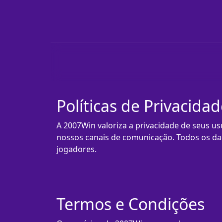
Políticas de Privacida
A 2007Win valoriza a privacidade de seus u
nossos canais de comunicação. Todos os dad
jogadores.
Termos e Condições