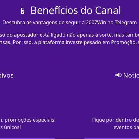
📱 Benefícios do Canal
Descubra as vantagens de seguir a 2007Win no Telegram
sso do apostador está ligado não apenas à sorte, mas tam
sas. Por isso, a plataforma investe pesado em Promoção, 
sivos
📢 Notí
m, promoções especiais
Fique por dentro d
s únicos!
eventos da