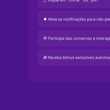
👆 Toque em "Entrar" ou "Join"
🔔 Ative as notificações para não p
💬 Participe das conversas e interaj
🎁 Receba bônus exclusivos autom