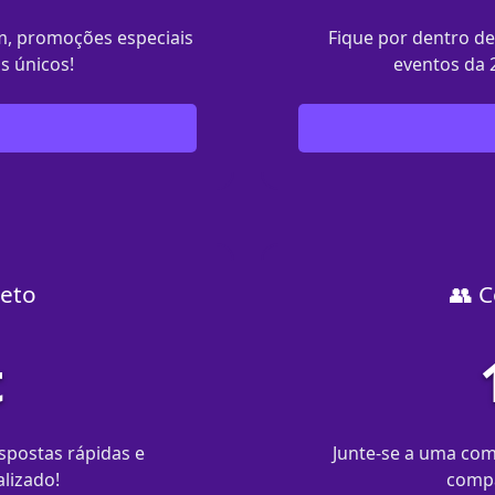
m, promoções especiais
Fique por dentro d
s únicos!
eventos da 
reto
👥 
t
espostas rápidas e
Junte-se a uma com
lizado!
compa