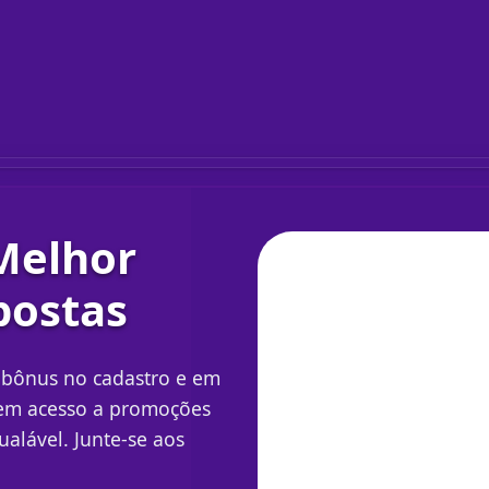
Melhor
postas
 bônus no cadastro e em
tem acesso a promoções
ualável. Junte-se aos