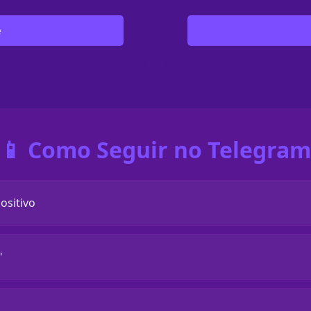
e
📱 Como Seguir no Telegram
ositivo
"