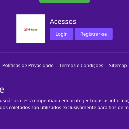
Acessos
Login
Registrar-se
Políticas de Privacidade
Termos e Condições
Sitemap
de
s usuários e está empenhada em proteger todas as informaç
os coletados são utilizados exclusivamente para fins de m