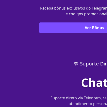
Receba bônus exclusivos do Telegra
e códigos promocionai
Ver Bônus
💬 Suporte Di
Cha
Suporte direto via Telegram, r
atendimento persona