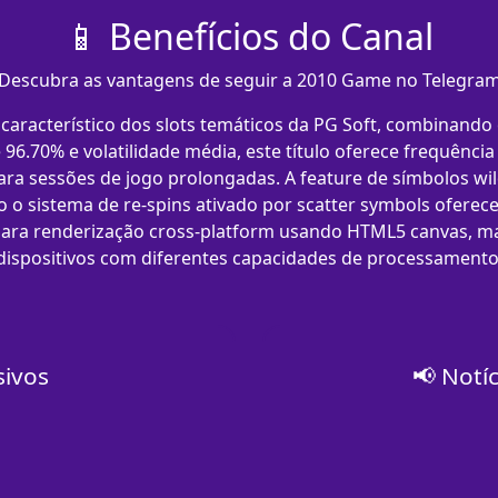
📱 Benefícios do Canal
Descubra as vantagens de seguir a 2010 Game no Telegra
al característico dos slots temáticos da PG Soft, combinand
6.70% e volatilidade média, este título oferece frequênc
ara sessões de jogo prolongadas. A feature de símbolos wild
nto o sistema de re-spins ativado por scatter symbols ofer
o para renderização cross-platform usando HTML5 canvas, m
dispositivos com diferentes capacidades de processamento
sivos
📢 Notí