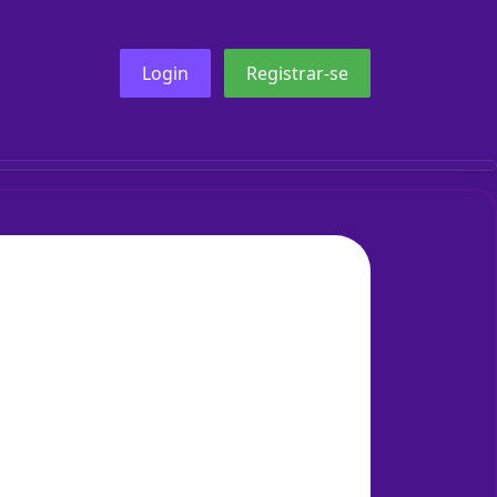
Login
Registrar-se