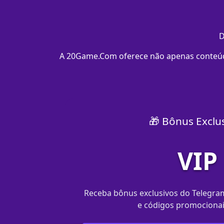
D
A 20Game.Com oferece não apenas conteúd
🎁 Bônus Exclu
VIP
Receba bônus exclusivos do Telegra
e códigos promocionai