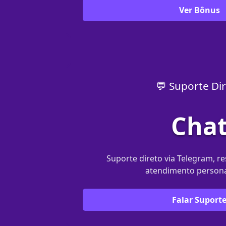
Ver Bônus
💬 Suporte Di
Cha
Suporte direto via Telegram, r
atendimento persona
Falar Suport