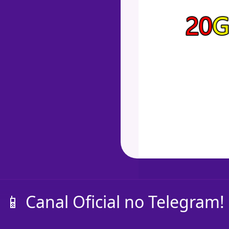
📱 Canal Oficial no Telegram!