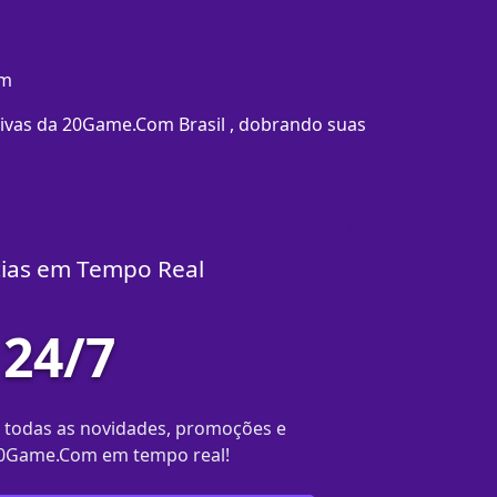
am
vas da 20Game.Com Brasil , dobrando suas
cias em Tempo Real
24/7
e todas as novidades, promoções e
20Game.Com em tempo real!