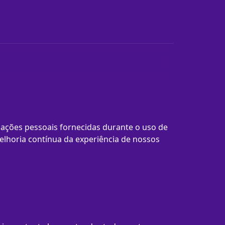
ações pessoais fornecidas durante o uso de
elhoria contínua da experiência de nossos