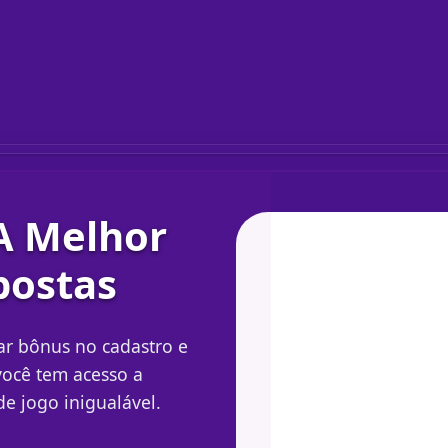
A Melhor
postas
r bônus no cadastro e
ocê tem acesso a
e jogo inigualável.