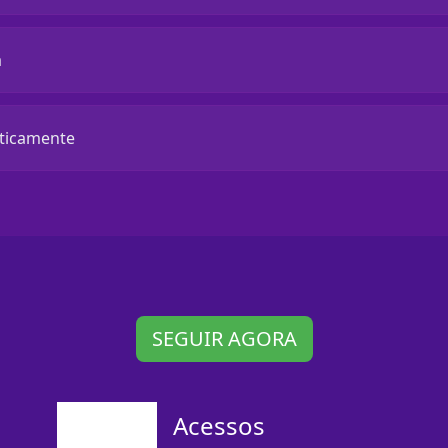
a
aticamente
SEGUIR AGORA
Acessos