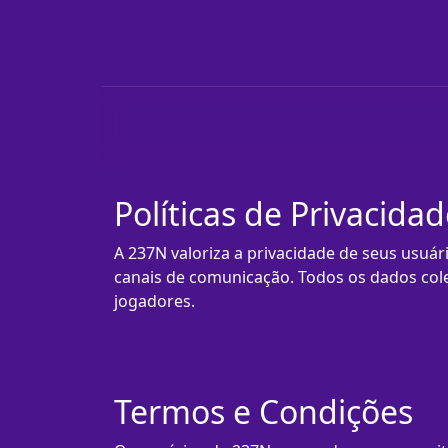
Políticas de Privacida
A 237N valoriza a privacidade de seus usuá
canais de comunicação. Todos os dados cole
jogadores.
Termos e Condições