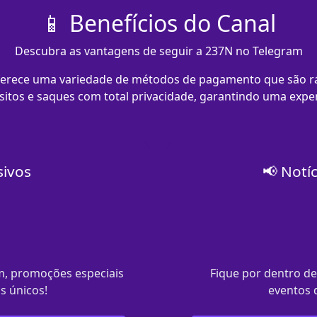
📱 Benefícios do Canal
Descubra as vantagens de seguir a 237N no Telegram
ferece uma variedade de métodos de pagamento que são ráp
itos e saques com total privacidade, garantindo uma expe
sivos
📢 Notí
m, promoções especiais
Fique por dentro d
s únicos!
eventos 