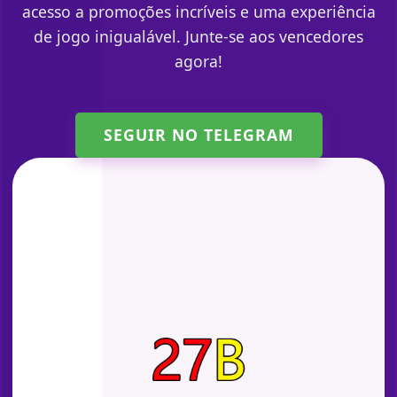
acesso a promoções incríveis e uma experiência
de jogo inigualável. Junte-se aos vencedores
agora!
SEGUIR NO TELEGRAM