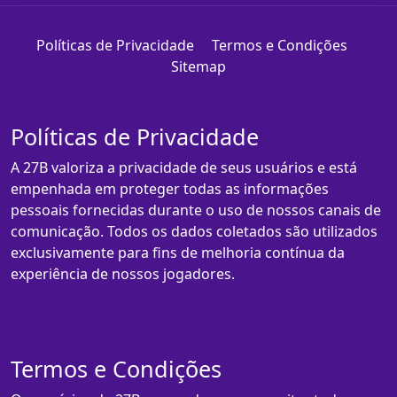
Políticas de Privacidade
Termos e Condições
Sitemap
Políticas de Privacidade
A 27B valoriza a privacidade de seus usuários e está
empenhada em proteger todas as informações
pessoais fornecidas durante o uso de nossos canais de
comunicação. Todos os dados coletados são utilizados
exclusivamente para fins de melhoria contínua da
experiência de nossos jogadores.
Termos e Condições