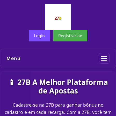
Login
Registrar-se
Menu
📱 27B A Melhor Plataforma
de Apostas
Cadastre-se na 27B para ganhar bônus no
cadastro e em cada recarga. Com a 27B, você tem