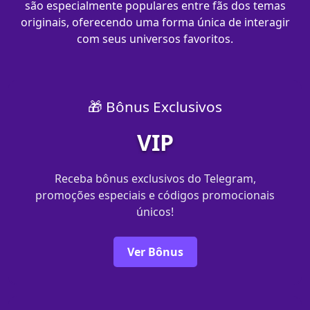
são especialmente populares entre fãs dos temas
originais, oferecendo uma forma única de interagir
com seus universos favoritos.
🎁 Bônus Exclusivos
VIP
Receba bônus exclusivos do Telegram,
promoções especiais e códigos promocionais
únicos!
Ver Bônus