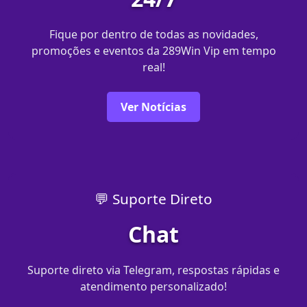
Fique por dentro de todas as novidades,
promoções e eventos da 289Win Vip em tempo
real!
Ver Notícias
💬 Suporte Direto
Chat
Suporte direto via Telegram, respostas rápidas e
atendimento personalizado!