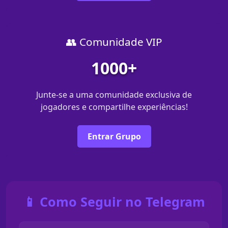
👥 Comunidade VIP
1000+
Junte-se a uma comunidade exclusiva de
jogadores e compartilhe experiências!
Entrar Grupo
📱 Como Seguir no Telegram