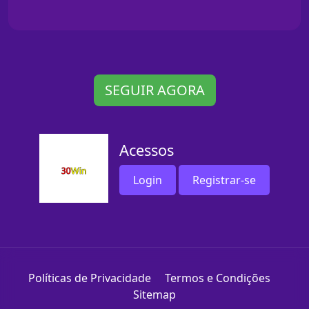
SEGUIR AGORA
Acessos
Login
Registrar-se
Políticas de Privacidade
Termos e Condições
Sitemap