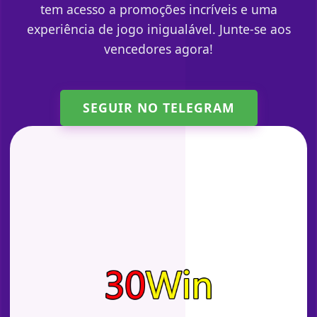
tem acesso a promoções incríveis e uma
experiência de jogo inigualável. Junte-se aos
vencedores agora!
SEGUIR NO TELEGRAM