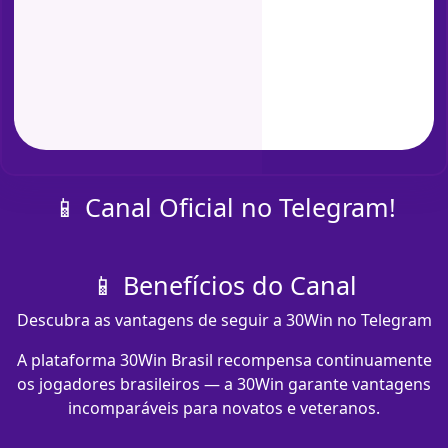
📱 Canal Oficial no Telegram!
📱 Benefícios do Canal
Descubra as vantagens de seguir a 30Win no Telegram
A plataforma 30Win Brasil recompensa continuamente
os jogadores brasileiros — a 30Win garante vantagens
incomparáveis para novatos e veteranos.