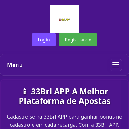
Login
Registrar-se
Menu
📱 33Brl APP A Melhor
Plataforma de Apostas
Cadastre-se na 33Brl APP para ganhar bônus no
cadastro e em cada recarga. Com a 33Brl APP,