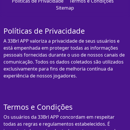
Políticas de Privacidade
Termos e Condições
Sitemap
Políticas de Privacidade
A 33Brl APP valoriza a privacidade de seus usuários e
está empenhada em proteger todas as informações
pessoais fornecidas durante o uso de nossos canais de
comunicação. Todos os dados coletados são utilizados
exclusivamente para fins de melhoria contínua da
experiência de nossos jogadores.
Termos e Condições
Os usuários da 33Brl APP concordam em respeitar
todas as regras e regulamentos estabelecidos. É