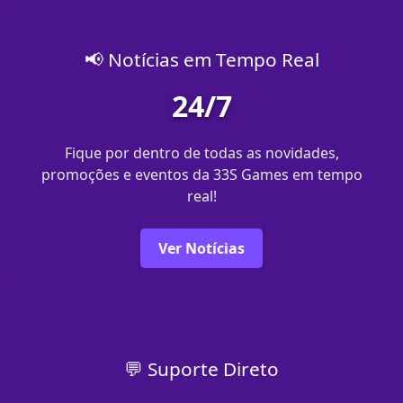
📢 Notícias em Tempo Real
24/7
Fique por dentro de todas as novidades,
promoções e eventos da 33S Games em tempo
real!
Ver Notícias
💬 Suporte Direto