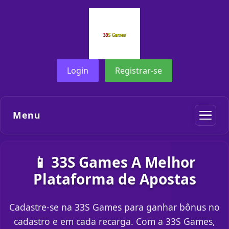
Login
Registrar-se
Menu
📱 33S Games A Melhor
Plataforma de Apostas
Cadastre-se na 33S Games para ganhar bônus no
cadastro e em cada recarga. Com a 33S Games,