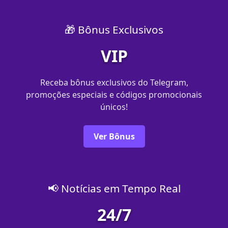
🎁 Bônus Exclusivos
VIP
Receba bônus exclusivos do Telegram,
promoções especiais e códigos promocionais
únicos!
Ver Bônus
📢 Notícias em Tempo Real
24/7