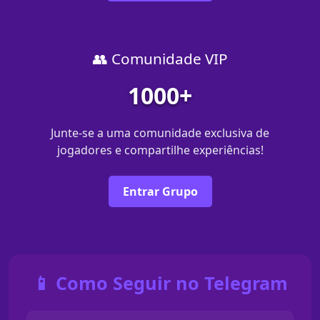
👥 Comunidade VIP
1000+
Junte-se a uma comunidade exclusiva de
jogadores e compartilhe experiências!
Entrar Grupo
📱 Como Seguir no Telegram