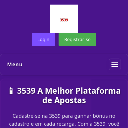
Login
Registrar-se
Menu
📱 3539 A Melhor Plataforma
de Apostas
Cadastre-se na 3539 para ganhar bônus no
cadastro e em cada recarga. Com a 3539, você