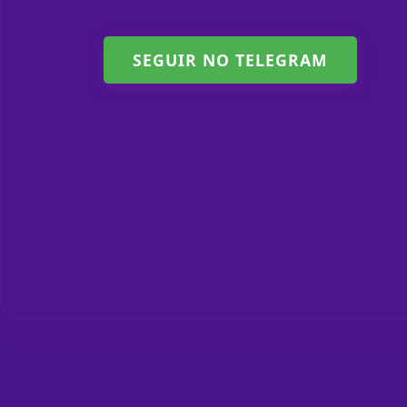
SEGUIR NO TELEGRAM