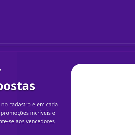
r
postas
 no cadastro e em cada
 promoções incríveis e
unte-se aos vencedores