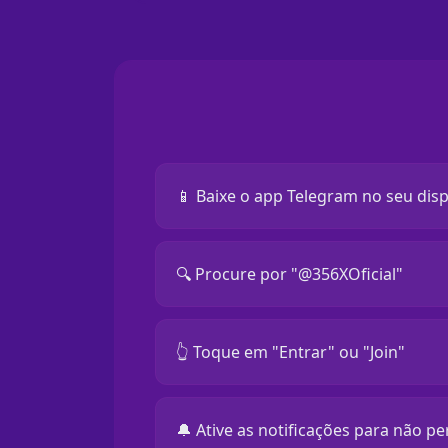
📱 Baixe o app Telegram no seu disp
🔍 Procure por "@356XOficial"
👆 Toque em "Entrar" ou "Join"
🔔 Ative as notificações para não p