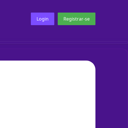
Login
Registrar-se