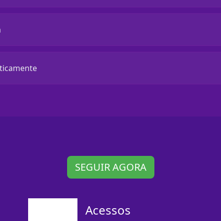
a
aticamente
SEGUIR AGORA
Acessos