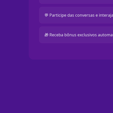
💬 Participe das conversas e interaj
🎁 Receba bônus exclusivos autom