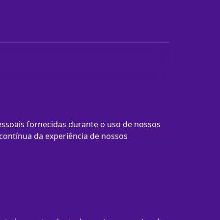
essoais fornecidas durante o uso de nossos
 contínua da experiência de nossos