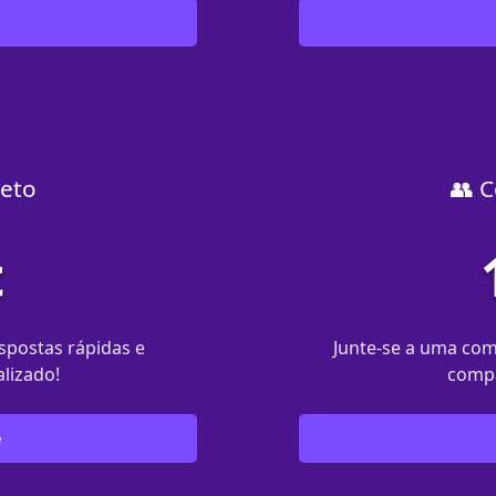
reto
👥 
t
espostas rápidas e
Junte-se a uma com
lizado!
compa
e