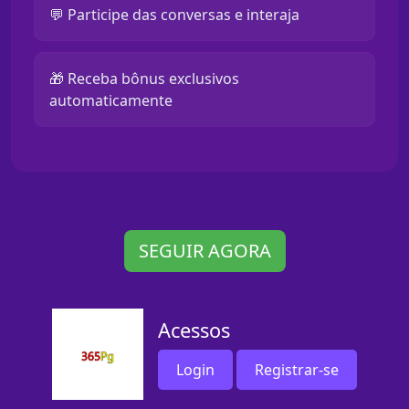
💬 Participe das conversas e interaja
🎁 Receba bônus exclusivos
automaticamente
SEGUIR AGORA
Acessos
Login
Registrar-se