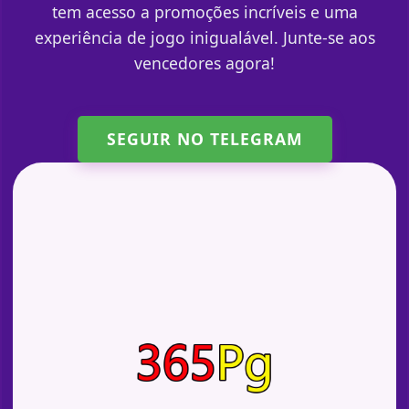
tem acesso a promoções incríveis e uma
experiência de jogo inigualável. Junte-se aos
vencedores agora!
SEGUIR NO TELEGRAM