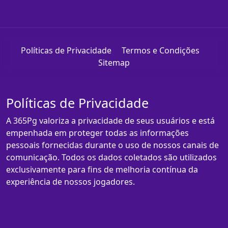
Políticas de Privacidade
Termos e Condições
Sitemap
Políticas de Privacidade
A 365Pg valoriza a privacidade de seus usuários e está
empenhada em proteger todas as informações
pessoais fornecidas durante o uso de nossos canais de
comunicação. Todos os dados coletados são utilizados
exclusivamente para fins de melhoria contínua da
experiência de nossos jogadores.