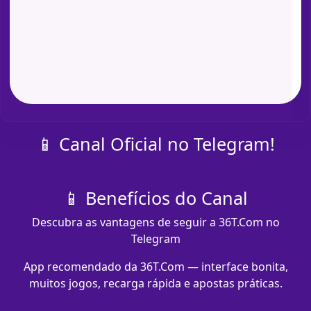
📱 Canal Oficial no Telegram!
📱 Benefícios do Canal
Descubra as vantagens de seguir a 36T.Com no
Telegram
App recomendado da 36T.Com — interface bonita,
muitos jogos, recarga rápida e apostas práticas.