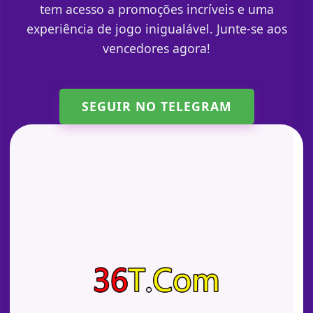
tem acesso a promoções incríveis e uma
experiência de jogo inigualável. Junte-se aos
vencedores agora!
SEGUIR NO TELEGRAM