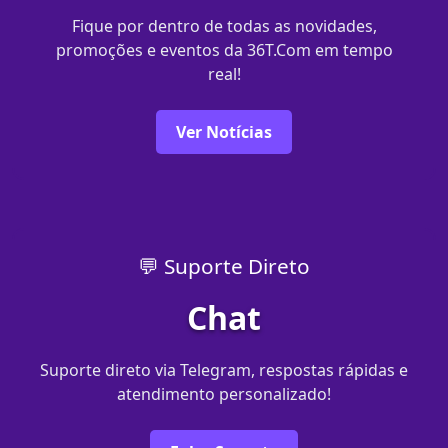
Fique por dentro de todas as novidades,
promoções e eventos da 36T.Com em tempo
real!
Ver Notícias
💬 Suporte Direto
Chat
Suporte direto via Telegram, respostas rápidas e
atendimento personalizado!