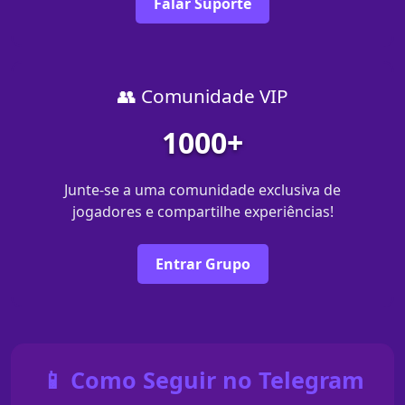
Falar Suporte
👥 Comunidade VIP
1000+
Junte-se a uma comunidade exclusiva de
jogadores e compartilhe experiências!
Entrar Grupo
📱 Como Seguir no Telegram