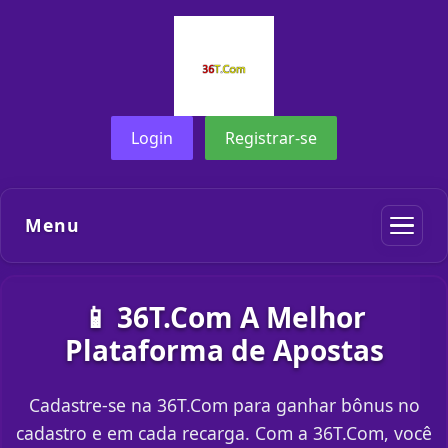
Login
Registrar-se
Menu
📱 36T.Com A Melhor
Plataforma de Apostas
Cadastre-se na 36T.Com para ganhar bônus no
cadastro e em cada recarga. Com a 36T.Com, você