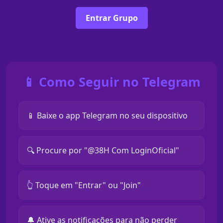
Entrar Grupo
📱 Como Seguir no Telegram
📱 Baixe o app Telegram no seu dispositivo
🔍 Procure por "@38H Com LoginOficial"
👆 Toque em "Entrar" ou "Join"
🔔 Ative as notificações para não perder