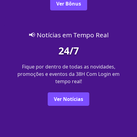
Ver Bônus
📢 Notícias em Tempo Real
24/7
Fique por dentro de todas as novidades,
promoções e eventos da 38H Com Login em
tempo real!
Ver Notícias