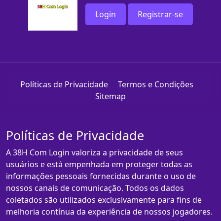
Login
Registrar-se
Políticas de Privacidade
Termos e Condições
Sitemap
Políticas de Privacidade
A 38H Com Login valoriza a privacidade de seus
usuários e está empenhada em proteger todas as
informações pessoais fornecidas durante o uso de
nossos canais de comunicação. Todos os dados
coletados são utilizados exclusivamente para fins de
melhoria contínua da experiência de nossos jogadores.