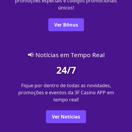
promoções especiais e códigos promocionais
únicos!
Ver Bônus
📢 Notícias em Tempo Real
24/7
Fique por dentro de todas as novidades,
promoções e eventos da 3F Casino APP em
tempo real!
Ver Notícias