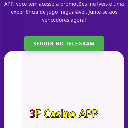
APP, você tem acesso a promoções incríveis e uma
experiência de jogo inigualável. Junte-se aos
vencedores agora!
SEGUIR NO TELEGRAM