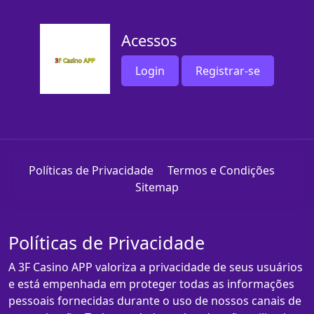
Acessos
Login
Registrar-se
Políticas de Privacidade
Termos e Condições
Sitemap
Políticas de Privacidade
A 3F Casino APP valoriza a privacidade de seus usuários
e está empenhada em proteger todas as informações
pessoais fornecidas durante o uso de nossos canais de