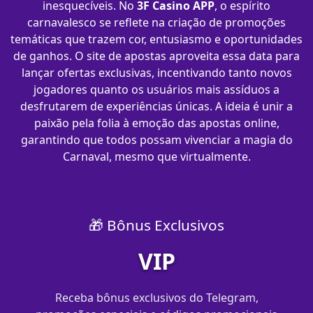
inesquecíveis. No
3F Casino APP
, o espírito
carnavalesco se reflete na criação de promoções
temáticas que trazem cor, entusiasmo e oportunidades
de ganhos. O site de apostas aproveita essa data para
lançar ofertas exclusivas, incentivando tanto novos
jogadores quanto os usuários mais assíduos a
desfrutarem de experiências únicas. A ideia é unir a
paixão pela folia à emoção das apostas online,
garantindo que todos possam vivenciar a magia do
Carnaval, mesmo que virtualmente.
🎁 Bônus Exclusivos
VIP
Receba bônus exclusivos do Telegram,