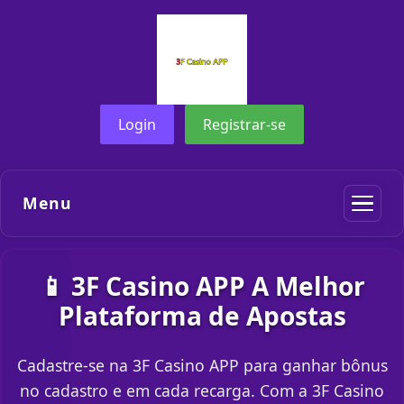
Login
Registrar-se
Menu
📱 3F Casino APP A Melhor
Plataforma de Apostas
Cadastre-se na 3F Casino APP para ganhar bônus
no cadastro e em cada recarga. Com a 3F Casino