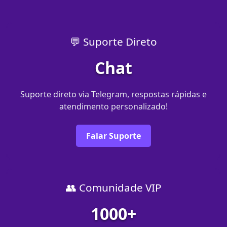
💬 Suporte Direto
Chat
Suporte direto via Telegram, respostas rápidas e
atendimento personalizado!
Falar Suporte
👥 Comunidade VIP
1000+