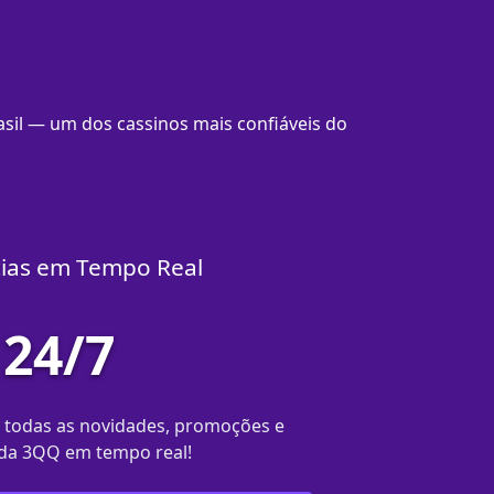
sil — um dos cassinos mais confiáveis do
cias em Tempo Real
24/7
e todas as novidades, promoções e
da 3QQ em tempo real!