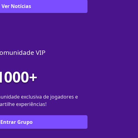
Ver Notícias
Comunidade VIP
1000+
unidade exclusiva de jogadores e
rtilhe experiências!
Entrar Grupo