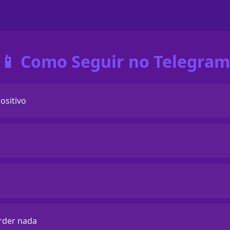
📱 Como Seguir no Telegram
ositivo
erder nada