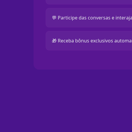
💬 Participe das conversas e interaj
🎁 Receba bônus exclusivos autom