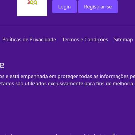
Login
Registrar-se
Políticas de Privacidade
Termos e Condições
Sitemap
de
rios e está empenhada em proteger todas as informações pe
tados são utilizados exclusivamente para fins de melhoria