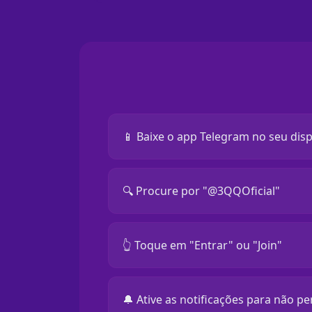
📱 Baixe o app Telegram no seu disp
🔍 Procure por "@3QQOficial"
👆 Toque em "Entrar" ou "Join"
🔔 Ative as notificações para não p