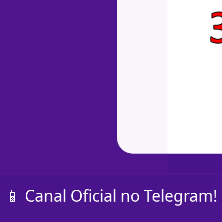
📱 Canal Oficial no Telegram!