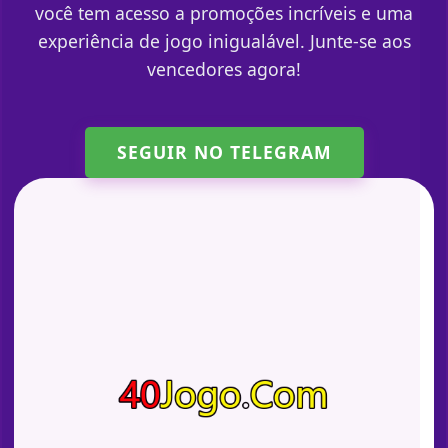
você tem acesso a promoções incríveis e uma
experiência de jogo inigualável. Junte-se aos
vencedores agora!
SEGUIR NO TELEGRAM