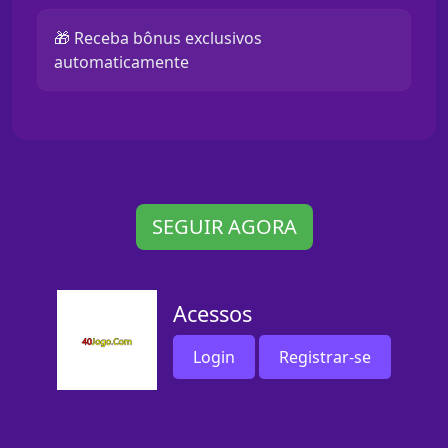
🎁 Receba bônus exclusivos
automaticamente
SEGUIR AGORA
Acessos
Login
Registrar-se