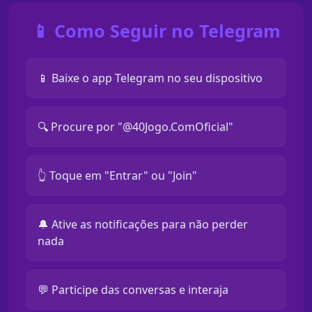
📱 Como Seguir no Telegram
📱 Baixe o app Telegram no seu dispositivo
🔍 Procure por "@40Jogo.ComOficial"
👆 Toque em "Entrar" ou "Join"
🔔 Ative as notificações para não perder
nada
💬 Participe das conversas e interaja