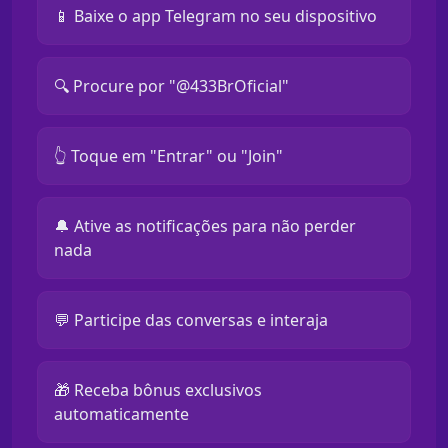
📱 Baixe o app Telegram no seu dispositivo
🔍 Procure por "@433BrOficial"
👆 Toque em "Entrar" ou "Join"
🔔 Ative as notificações para não perder
nada
💬 Participe das conversas e interaja
🎁 Receba bônus exclusivos
automaticamente