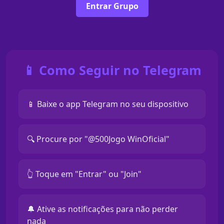
Entrar Grupo
📱 Como Seguir no Telegram
📱 Baixe o app Telegram no seu dispositivo
🔍 Procure por "@500Jogo WinOficial"
👆 Toque em "Entrar" ou "Join"
🔔 Ative as notificações para não perder
nada