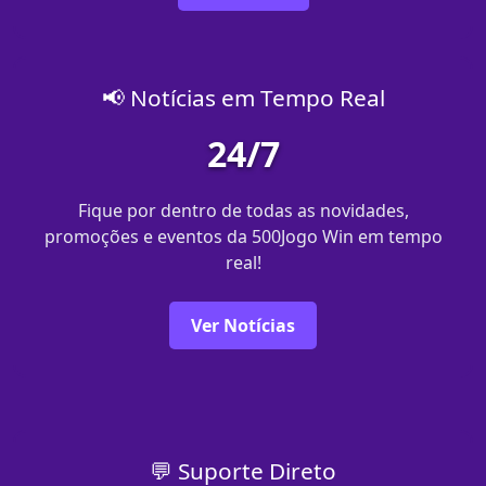
📢 Notícias em Tempo Real
24/7
Fique por dentro de todas as novidades,
promoções e eventos da 500Jogo Win em tempo
real!
Ver Notícias
💬 Suporte Direto