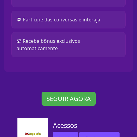
💬 Participe das conversas e interaja
🎁 Receba bônus exclusivos
automaticamente
SEGUIR AGORA
Acessos