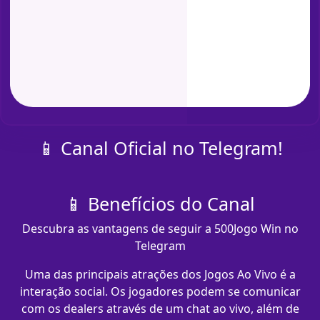
📱 Canal Oficial no Telegram!
📱 Benefícios do Canal
Descubra as vantagens de seguir a 500Jogo Win no
Telegram
Uma das principais atrações dos Jogos Ao Vivo é a
interação social. Os jogadores podem se comunicar
com os dealers através de um chat ao vivo, além de