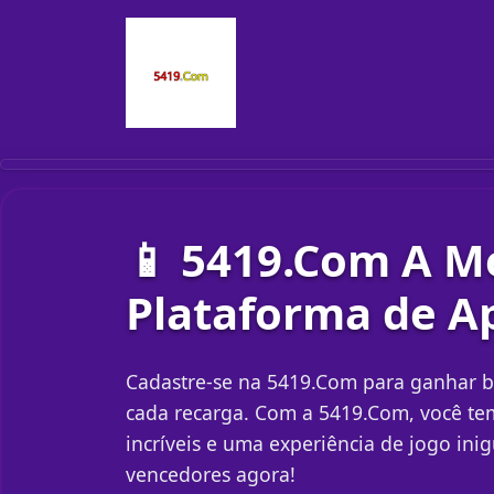
📱 5419.Com A M
Plataforma de A
Cadastre-se na 5419.Com para ganhar 
cada recarga. Com a 5419.Com, você t
incríveis e uma experiência de jogo inig
vencedores agora!