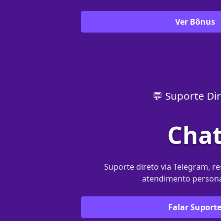
Ver Bônus
💬 Suporte Di
Cha
Suporte direto via Telegram, r
atendimento persona
Falar Suport