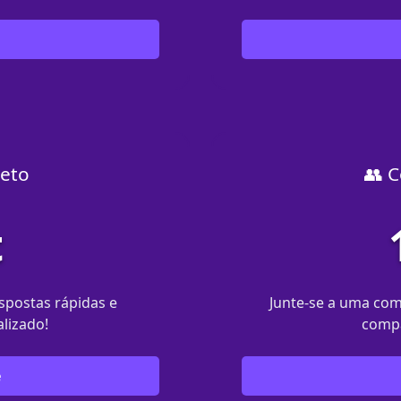
reto
👥 
t
espostas rápidas e
Junte-se a uma com
lizado!
compa
e