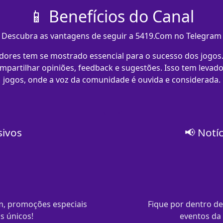
📱 Benefícios do Canal
Descubra as vantagens de seguir a 5419.Com no Telegram
dores tem se mostrado essencial para o sucesso dos jogos. A
artilhar opiniões, feedback e sugestões. Isso tem levad
jogos, onde a voz da comunidade é ouvida e considerada.
sivos
📢 Notí
m, promoções especiais
Fique por dentro d
s únicos!
eventos da