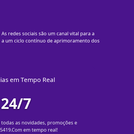
s redes sociais são um canal vital para a
o a um ciclo contínuo de aprimoramento dos
cias em Tempo Real
24/7
e todas as novidades, promoções e
 5419.Com em tempo real!