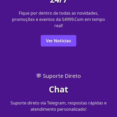
Fique por dentro de todas as novidades,
promoções e eventos da 54999.Com em tempo
real!
Ver Notícias
💬 Suporte Direto
Chat
Suporte direto via Telegram, respostas rápidas e
atendimento personalizado!