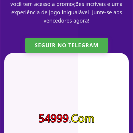
você tem acesso a promoções incríveis e uma
experiência de jogo inigualável. Junte-se aos
vencedores agora!
SEGUIR NO TELEGRAM