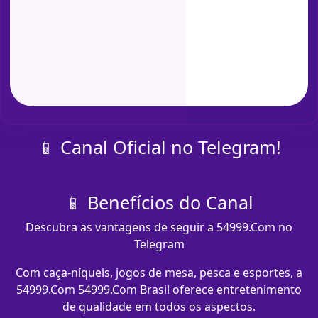
📱 Canal Oficial no Telegram!
📱 Benefícios do Canal
Descubra as vantagens de seguir a 54999.Com no
Telegram
Com caça-níqueis, jogos de mesa, pesca e esportes, a
54999.Com 54999.Com Brasil oferece entretenimento
de qualidade em todos os aspectos.