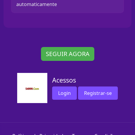
automaticamente
SEGUIR AGORA
Acessos
Login
Registrar-se