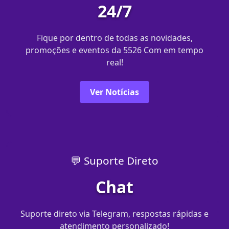
24/7
Fique por dentro de todas as novidades,
promoções e eventos da 5526 Com em tempo
real!
Ver Notícias
💬 Suporte Direto
Chat
Suporte direto via Telegram, respostas rápidas e
atendimento personalizado!