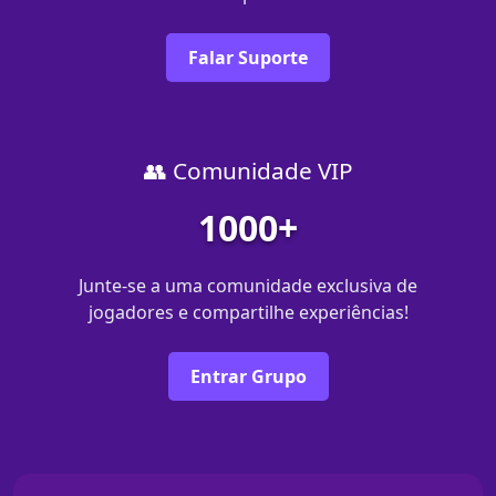
Falar Suporte
👥 Comunidade VIP
1000+
Junte-se a uma comunidade exclusiva de
jogadores e compartilhe experiências!
Entrar Grupo