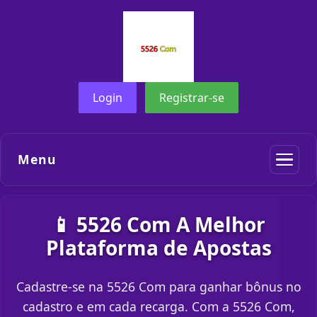
Login
Registrar-se
Menu
📱 5526 Com A Melhor
Plataforma de Apostas
Cadastre-se na 5526 Com para ganhar bônus no
cadastro e em cada recarga. Com a 5526 Com,