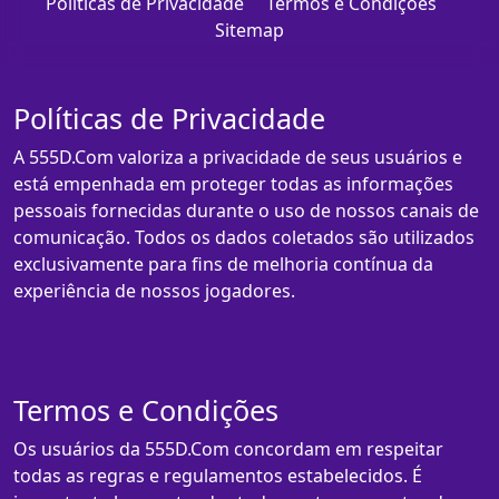
Políticas de Privacidade
Termos e Condições
Sitemap
Políticas de Privacidade
A 555D.Com valoriza a privacidade de seus usuários e
está empenhada em proteger todas as informações
pessoais fornecidas durante o uso de nossos canais de
comunicação. Todos os dados coletados são utilizados
exclusivamente para fins de melhoria contínua da
experiência de nossos jogadores.
Termos e Condições
Os usuários da 555D.Com concordam em respeitar
todas as regras e regulamentos estabelecidos. É