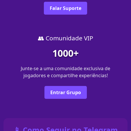
Falar Suporte
👥 Comunidade VIP
1000+
Junte-se a uma comunidade exclusiva de
jogadores e compartilhe experiências!
Entrar Grupo
📱 Como Seguir no Telegram