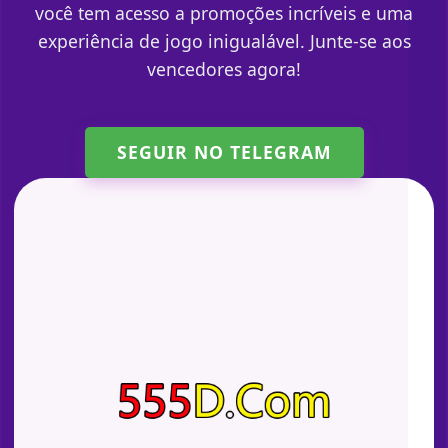
você tem acesso a promoções incríveis e uma
experiência de jogo inigualável. Junte-se aos
vencedores agora!
SEGUIR NO TELEGRAM