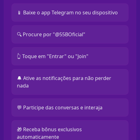
📱 Baixe o app Telegram no seu dispositivo
🔍 Procure por "@55BOficial"
👆 Toque em "Entrar" ou "Join"
🔔 Ative as notificações para não perder
nada
💬 Participe das conversas e interaja
🎁 Receba bônus exclusivos
automaticamente