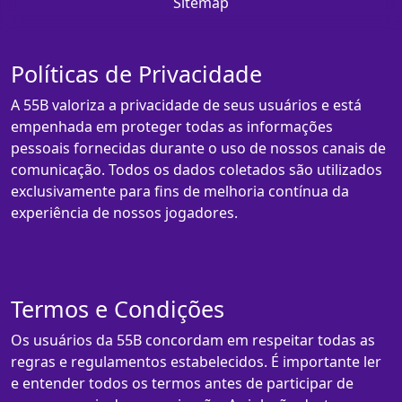
Sitemap
Políticas de Privacidade
A 55B valoriza a privacidade de seus usuários e está
empenhada em proteger todas as informações
pessoais fornecidas durante o uso de nossos canais de
comunicação. Todos os dados coletados são utilizados
exclusivamente para fins de melhoria contínua da
experiência de nossos jogadores.
Termos e Condições
Os usuários da 55B concordam em respeitar todas as
regras e regulamentos estabelecidos. É importante ler
e entender todos os termos antes de participar de