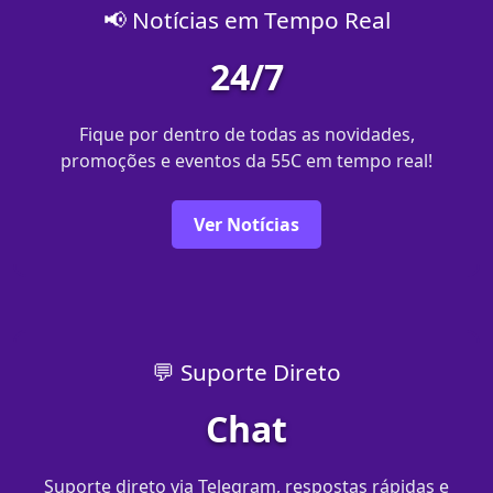
📢 Notícias em Tempo Real
24/7
Fique por dentro de todas as novidades,
promoções e eventos da 55C em tempo real!
Ver Notícias
💬 Suporte Direto
Chat
Suporte direto via Telegram, respostas rápidas e