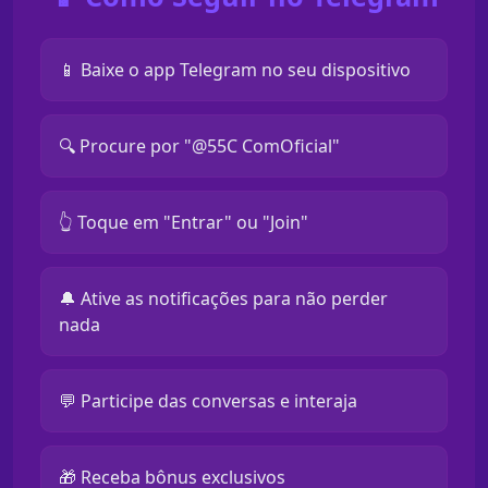
📱 Baixe o app Telegram no seu dispositivo
🔍 Procure por "@55C ComOficial"
👆 Toque em "Entrar" ou "Join"
🔔 Ative as notificações para não perder
nada
💬 Participe das conversas e interaja
🎁 Receba bônus exclusivos