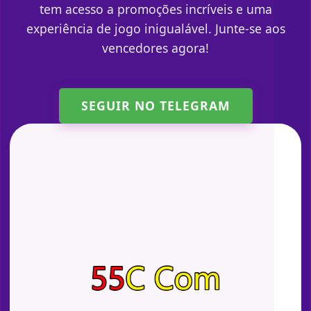
tem acesso a promoções incríveis e uma
experiência de jogo inigualável. Junte-se aos
vencedores agora!
SEGUIR NO TELEGRAM