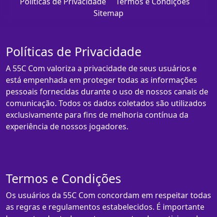
Políticas de Privacidade
Termos e Condições
Sitemap
Políticas de Privacidade
A 55C Com valoriza a privacidade de seus usuários e
está empenhada em proteger todas as informações
pessoais fornecidas durante o uso de nossos canais de
comunicação. Todos os dados coletados são utilizados
exclusivamente para fins de melhoria contínua da
experiência de nossos jogadores.
Termos e Condições
Os usuários da 55C Com concordam em respeitar todas
as regras e regulamentos estabelecidos. É importante