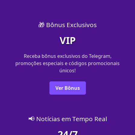
🎁 Bônus Exclusivos
VIP
Receba bônus exclusivos do Telegram,
promoções especiais e códigos promocionais
únicos!
Ver Bônus
📢 Notícias em Tempo Real
24/7