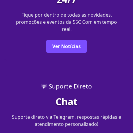
Fique por dentro de todas as novidades,
promoções e eventos da 55C Com em tempo
real!
Ver Notícias
💬 Suporte Direto
Chat
Suporte direto via Telegram, respostas rápidas e
atendimento personalizado!