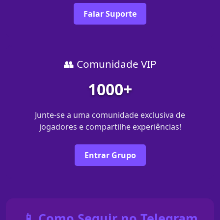
Falar Suporte
👥 Comunidade VIP
1000+
Junte-se a uma comunidade exclusiva de
jogadores e compartilhe experiências!
Entrar Grupo
📱 Como Seguir no Telegram