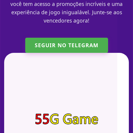
você tem acesso a promoções incríveis e uma
experiência de jogo inigualável. Junte-se aos
vencedores agora!
SEGUIR NO TELEGRAM