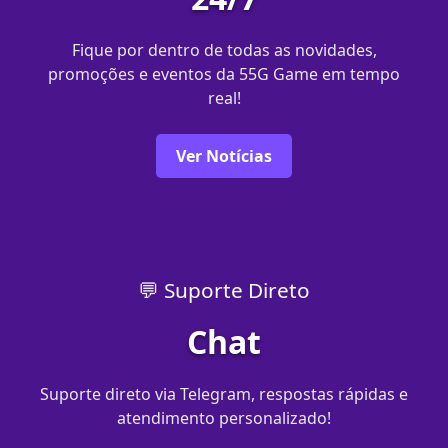
Fique por dentro de todas as novidades,
promoções e eventos da 55G Game em tempo
real!
Ver Notícias
💬 Suporte Direto
Chat
Suporte direto via Telegram, respostas rápidas e
atendimento personalizado!