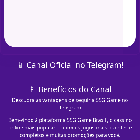
📱 Canal Oficial no Telegram!
📱 Benefícios do Canal
Descubra as vantagens de seguir a 55G Game no
Telegram
Bem-vindo à plataforma 55G Game Brasil , o cassino
online mais popular — com os jogos mais quentes e
completos e muitas promoções para você.