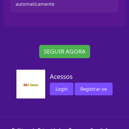
automaticamente
SEGUIR AGORA
Acessos
Login
Registrar-se