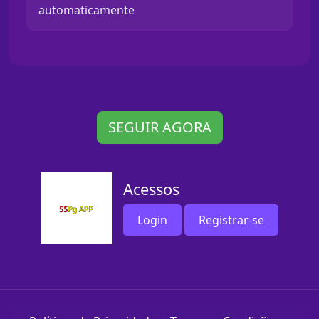
automaticamente
SEGUIR AGORA
Acessos
Login
Registrar-se