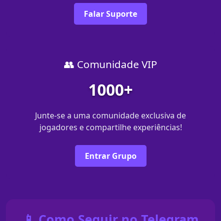
Falar Suporte
👥 Comunidade VIP
1000+
Junte-se a uma comunidade exclusiva de
jogadores e compartilhe experiências!
Entrar Grupo
📱 Como Seguir no Telegram