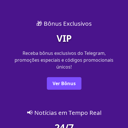
🎁 Bônus Exclusivos
VIP
Receba bônus exclusivos do Telegram,
promoções especiais e códigos promocionais
únicos!
Ver Bônus
📢 Notícias em Tempo Real
24/7