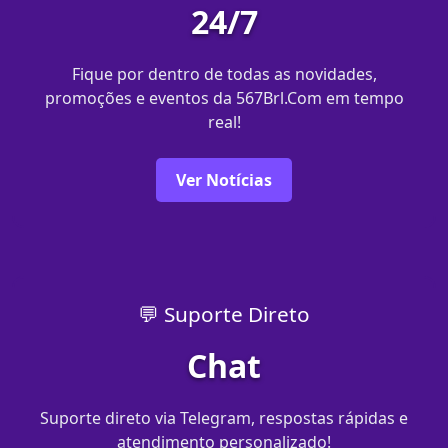
24/7
Fique por dentro de todas as novidades,
promoções e eventos da 567Brl.Com em tempo
real!
Ver Notícias
💬 Suporte Direto
Chat
Suporte direto via Telegram, respostas rápidas e
atendimento personalizado!