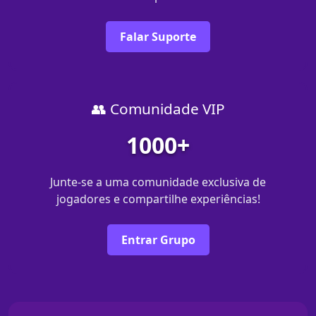
Falar Suporte
👥 Comunidade VIP
1000+
Junte-se a uma comunidade exclusiva de
jogadores e compartilhe experiências!
Entrar Grupo