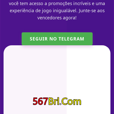
você tem acesso a promoções incríveis e uma
experiência de jogo inigualável. Junte-se aos
vencedores agora!
SEGUIR NO TELEGRAM