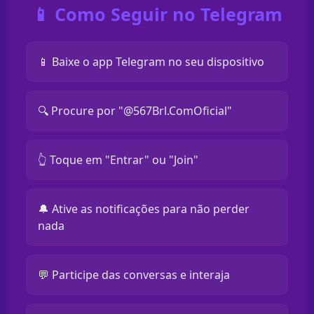
📱 Como Seguir no Telegram
📱 Baixe o app Telegram no seu dispositivo
🔍 Procure por "@567Brl.ComOficial"
👆 Toque em "Entrar" ou "Join"
🔔 Ative as notificações para não perder
nada
💬 Participe das conversas e interaja