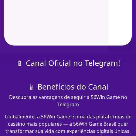
📱 Canal Oficial no Telegram!
📱 Benefícios do Canal
Descubra as vantagens de seguir a 56Win Game no
Telegram
Globalmente, a 56Win Game é uma das plataformas de
cassino mais populares — a 56Win Game Brasil quer
transformar sua vida com experiências digitais únicas.