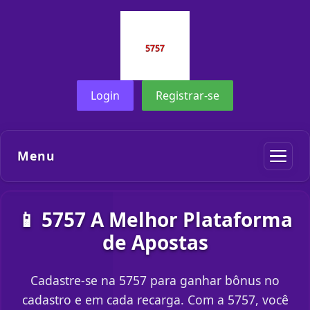
Login
Registrar-se
Menu
📱 5757 A Melhor Plataforma
de Apostas
Cadastre-se na 5757 para ganhar bônus no
cadastro e em cada recarga. Com a 5757, você