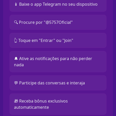
📱 Baixe o app Telegram no seu dispositivo
🔍 Procure por "@5757Oficial"
👆 Toque em "Entrar" ou "Join"
🔔 Ative as notificações para não perder
nada
💬 Participe das conversas e interaja
🎁 Receba bônus exclusivos
automaticamente