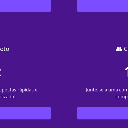
reto
👥 
t
espostas rápidas e
Junte-se a uma com
lizado!
compa
e