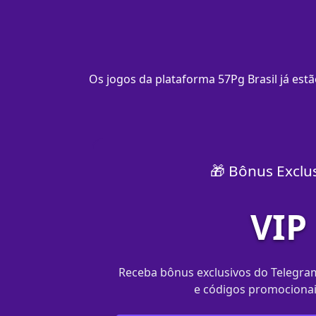
Os jogos da plataforma 57Pg Brasil já est
🎁 Bônus Exclu
VIP
Receba bônus exclusivos do Telegra
e códigos promocionai