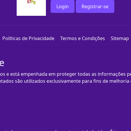
Login
Registrar-se
Políticas de Privacidade
Termos e Condições
Sitemap
de
rios e está empenhada em proteger todas as informações p
tados são utilizados exclusivamente para fins de melhoria