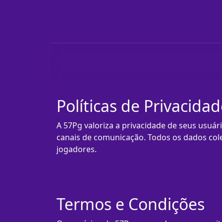
Políticas de Privacida
A 57Pg valoriza a privacidade de seus usuá
canais de comunicação. Todos os dados cole
jogadores.
Termos e Condições