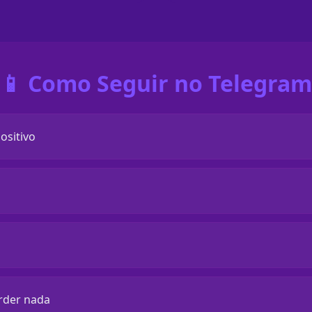
📱 Como Seguir no Telegram
ositivo
erder nada