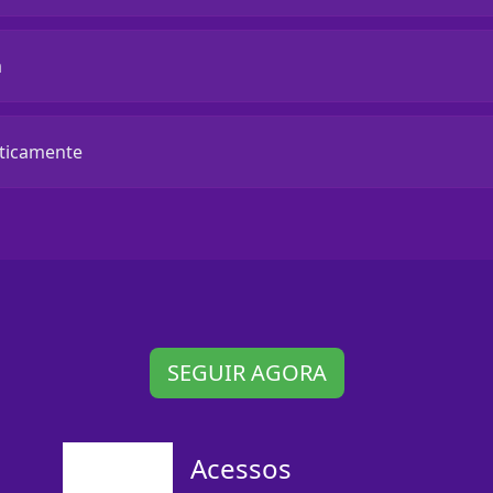
a
aticamente
SEGUIR AGORA
Acessos