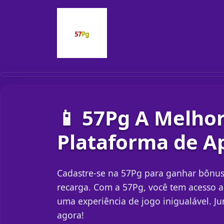
📱 57Pg A Melho
Plataforma de A
Cadastre-se na 57Pg para ganhar bônus
recarga. Com a 57Pg, você tem acesso a
uma experiência de jogo inigualável. J
agora!