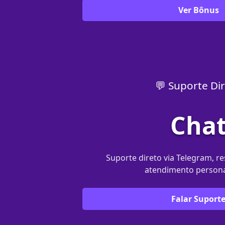
Ver Bônus
💬 Suporte Di
Cha
Suporte direto via Telegram, r
atendimento persona
Falar Suport