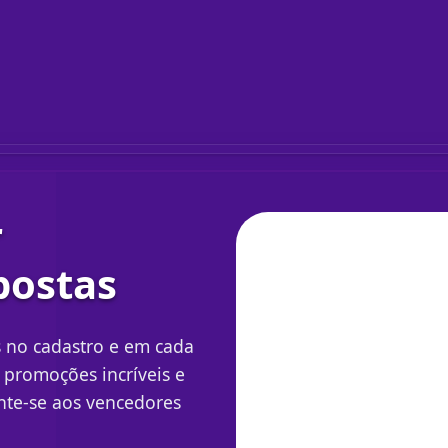
r
postas
 no cadastro e em cada
 promoções incríveis e
unte-se aos vencedores