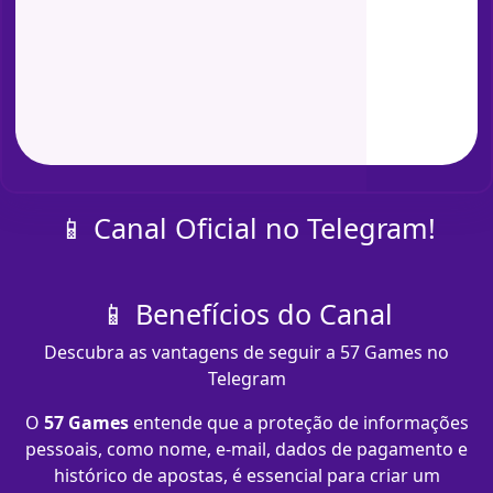
📱 Canal Oficial no Telegram!
📱 Benefícios do Canal
Descubra as vantagens de seguir a 57 Games no
Telegram
O
57 Games
entende que a proteção de informações
pessoais, como nome, e-mail, dados de pagamento e
histórico de apostas, é essencial para criar um