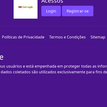
Acessos
Login
Registrar-se
Políticas de Privacidade
Termos e Condições
Sitemap
de
seus usuários e está empenhada em proteger todas as info
dados coletados são utilizados exclusivamente para fins d