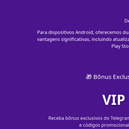
D
Para dispositivos Android, oferecemos dua
vantagens significativas, incluindo atuali
Play Sto
🎁 Bônus Exclu
VIP
Receba bônus exclusivos do Telegra
e códigos promocionai