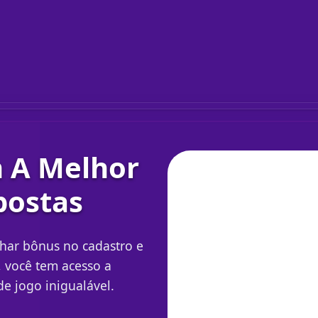
n A Melhor
postas
har bônus no cadastro e
 você tem acesso a
e jogo inigualável.