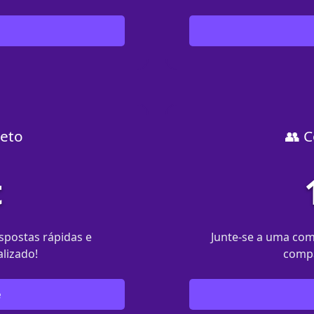
reto
👥 
t
espostas rápidas e
Junte-se a uma com
lizado!
compa
e