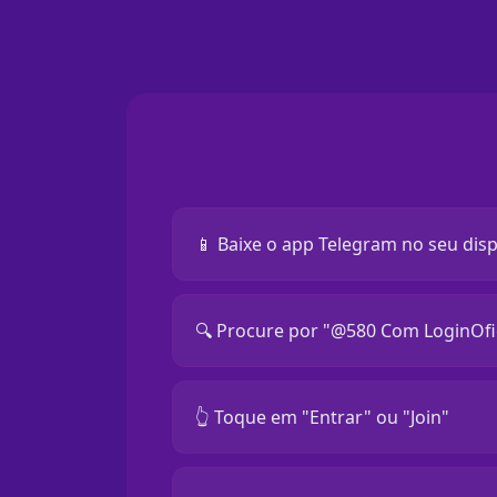
📱 Baixe o app Telegram no seu disp
🔍 Procure por "@580 Com LoginOfic
👆 Toque em "Entrar" ou "Join"