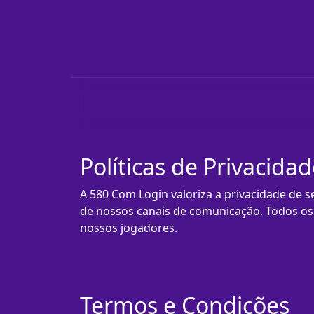
Políticas de Privacida
A 580 Com Login valoriza a privacidade de 
de nossos canais de comunicação. Todos os 
nossos jogadores.
Termos e Condições