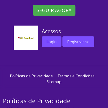
SEGUIR AGORA
Acessos
Login
Registrar-se
Políticas de Privacidade
Termos e Condições
Sitemap
Políticas de Privacidade