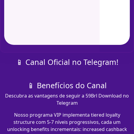
📱 Canal Oficial no Telegram!
📱 Benefícios do Canal
Descubra as vantagens de seguir a 59Brl Download no
Telegram
Nosso programa VIP implementa tiered loyalty
structure com 5-7 níveis progressivos, cada um
unlocking benefits incrementais: increased cashback