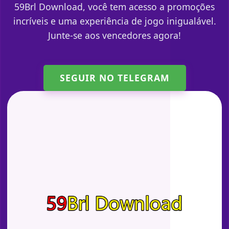
59Brl Download, você tem acesso a promoções
incríveis e uma experiência de jogo inigualável.
Junte-se aos vencedores agora!
SEGUIR NO TELEGRAM