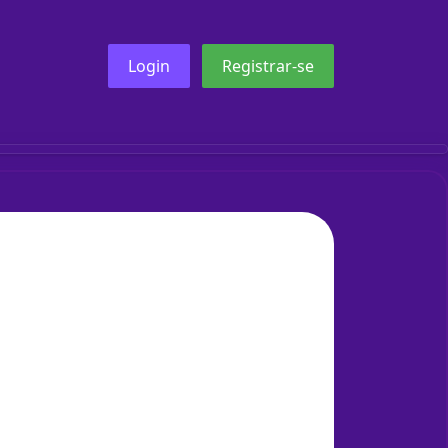
Login
Registrar-se