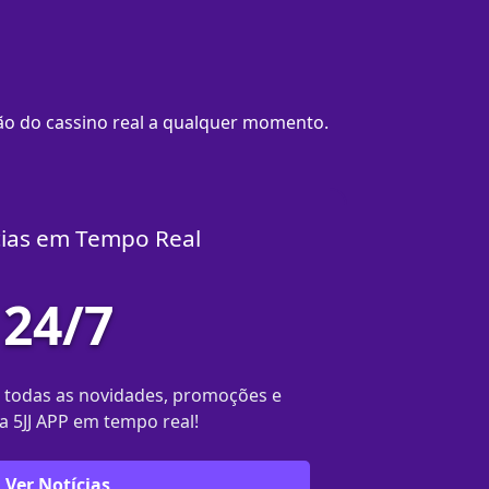
são do cassino real a qualquer momento.
cias em Tempo Real
24/7
e todas as novidades, promoções e
a 5JJ APP em tempo real!
Ver Notícias