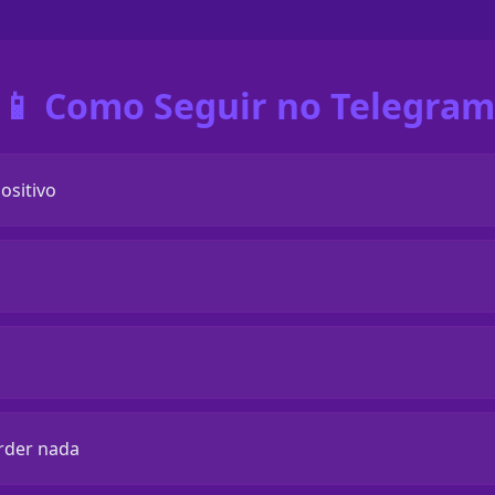
📱 Como Seguir no Telegram
ositivo
erder nada