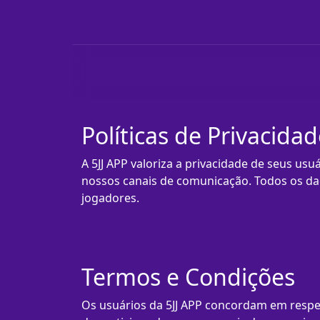
Políticas de Privacida
A 5JJ APP valoriza a privacidade de seus u
nossos canais de comunicação. Todos os dad
jogadores.
Termos e Condições
Os usuários da 5JJ APP concordam em respei