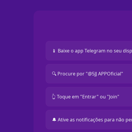
📱 Baixe o app Telegram no seu disp
🔍 Procure por "@5JJ APPOficial"
👆 Toque em "Entrar" ou "Join"
🔔 Ative as notificações para não p