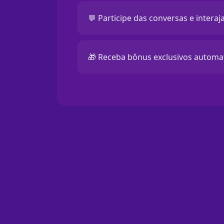
💬 Participe das conversas e interaj
🎁 Receba bônus exclusivos autom