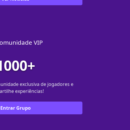
Comunidade VIP
1000+
unidade exclusiva de jogadores e
rtilhe experiências!
Entrar Grupo