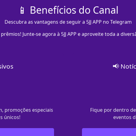
📱 Benefícios do Canal
Descubra as vantagens de seguir a 5JJ APP no Telegram
rêmios! Junte-se agora à 5JJ APP e aproveite toda a diver
sivos
📢 Notí
m, promoções especiais
Fique por dentro d
s únicos!
eventos d