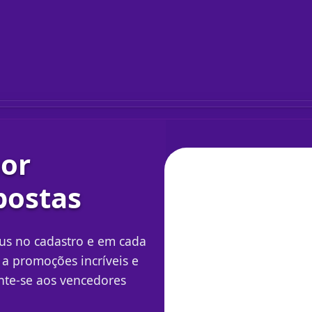
hor
postas
us no cadastro e em cada
 a promoções incríveis e
unte-se aos vencedores