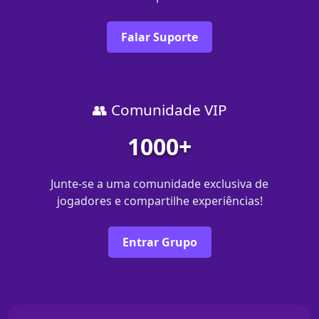
Falar Suporte
👥 Comunidade VIP
1000+
Junte-se a uma comunidade exclusiva de
jogadores e compartilhe experiências!
Entrar Grupo