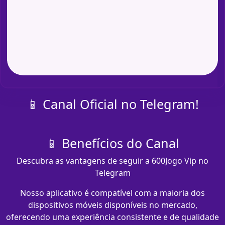
📱 Canal Oficial no Telegram!
📱 Benefícios do Canal
Descubra as vantagens de seguir a 600Jogo Vip no
Telegram
Nosso aplicativo é compatível com a maioria dos
dispositivos móveis disponíveis no mercado,
oferecendo uma experiência consistente e de qualidade