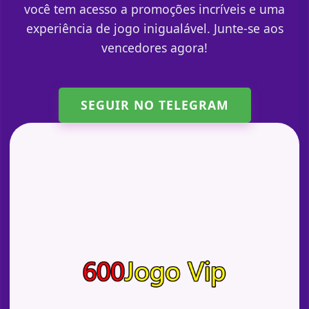
você tem acesso a promoções incríveis e uma
experiência de jogo inigualável. Junte-se aos
vencedores agora!
SEGUIR NO TELEGRAM