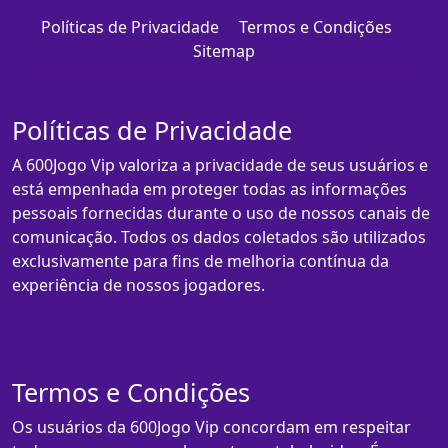
Políticas de Privacidade
Termos e Condições
Sitemap
Políticas de Privacidade
A 600Jogo Vip valoriza a privacidade de seus usuários e
está empenhada em proteger todas as informações
pessoais fornecidas durante o uso de nossos canais de
comunicação. Todos os dados coletados são utilizados
exclusivamente para fins de melhoria contínua da
experiência de nossos jogadores.
Termos e Condições
Os usuários da 600Jogo Vip concordam em respeitar