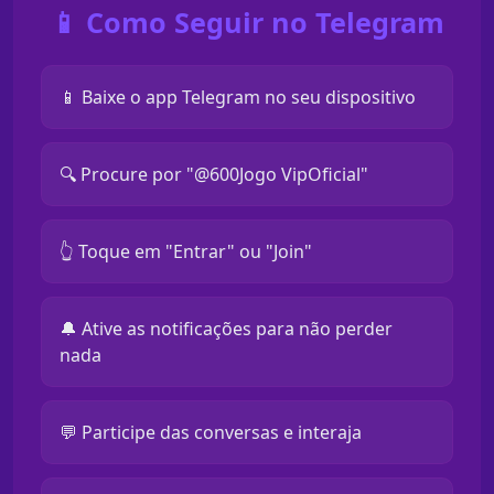
📱 Como Seguir no Telegram
📱 Baixe o app Telegram no seu dispositivo
🔍 Procure por "@600Jogo VipOficial"
👆 Toque em "Entrar" ou "Join"
🔔 Ative as notificações para não perder
nada
💬 Participe das conversas e interaja