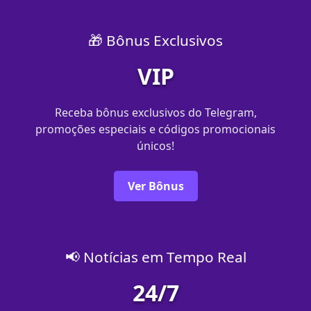
🎁 Bônus Exclusivos
VIP
Receba bônus exclusivos do Telegram,
promoções especiais e códigos promocionais
únicos!
Ver Bônus
📢 Notícias em Tempo Real
24/7