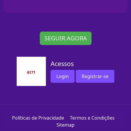
SEGUIR AGORA
Acessos
Login
Registrar-se
Políticas de Privacidade
Termos e Condições
Sitemap