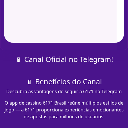
📱 Canal Oficial no Telegram!
📱 Benefícios do Canal
Descubra as vantagens de seguir a 6171 no Telegram
O app de cassino 6171 Brasil reúne múltiplos estilos de
jogo — a 6171 proporciona experiências emocionantes
de apostas para milhões de usuários.