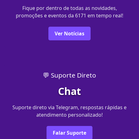
Fique por dentro de todas as novidades,
promoções e eventos da 6171 em tempo real!
Ver Notícias
💬 Suporte Direto
Chat
Suporte direto via Telegram, respostas rápidas e
atendimento personalizado!
Falar Suporte