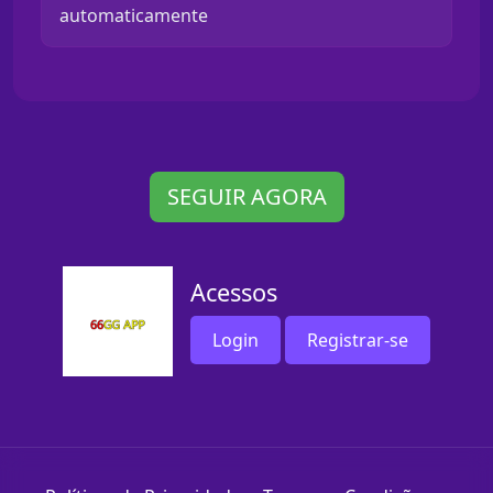
automaticamente
SEGUIR AGORA
Acessos
Login
Registrar-se