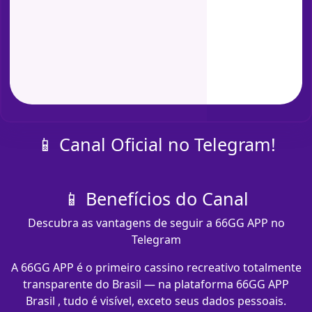
📱 Canal Oficial no Telegram!
📱 Benefícios do Canal
Descubra as vantagens de seguir a 66GG APP no
Telegram
A 66GG APP é o primeiro cassino recreativo totalmente
transparente do Brasil — na plataforma 66GG APP
Brasil , tudo é visível, exceto seus dados pessoais.