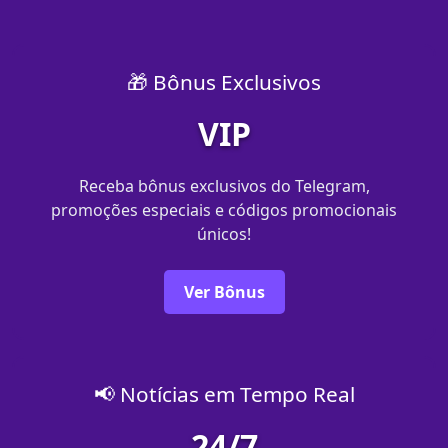
🎁 Bônus Exclusivos
VIP
Receba bônus exclusivos do Telegram,
promoções especiais e códigos promocionais
únicos!
Ver Bônus
📢 Notícias em Tempo Real
24/7