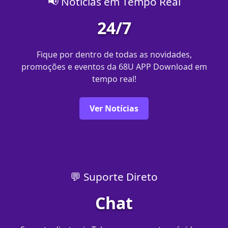
📢 Notícias em Tempo Real
24/7
Fique por dentro de todas as novidades,
promoções e eventos da 68U APP Download em
tempo real!
Ver Notícias
💬 Suporte Direto
Chat