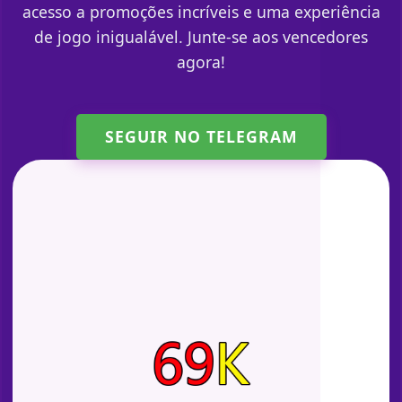
acesso a promoções incríveis e uma experiência
de jogo inigualável. Junte-se aos vencedores
agora!
SEGUIR NO TELEGRAM