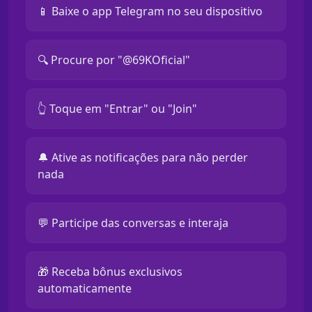
📱 Baixe o app Telegram no seu dispositivo
🔍 Procure por "@69KOficial"
👆 Toque em "Entrar" ou "Join"
🔔 Ative as notificações para não perder
nada
💬 Participe das conversas e interaja
🎁 Receba bônus exclusivos
automaticamente