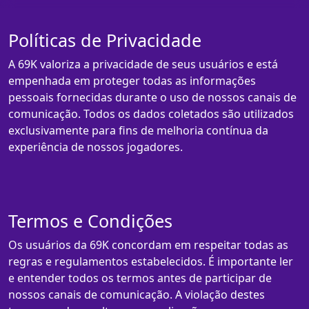
Políticas de Privacidade
A 69K valoriza a privacidade de seus usuários e está
empenhada em proteger todas as informações
pessoais fornecidas durante o uso de nossos canais de
comunicação. Todos os dados coletados são utilizados
exclusivamente para fins de melhoria contínua da
experiência de nossos jogadores.
Termos e Condições
Os usuários da 69K concordam em respeitar todas as
regras e regulamentos estabelecidos. É importante ler
e entender todos os termos antes de participar de
nossos canais de comunicação. A violação destes