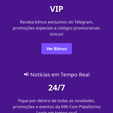
VIP
Receba bônus exclusivos do Telegram,
promoções especiais e códigos promocionais
únicos!
Ver Bônus
📢 Notícias em Tempo Real
24/7
Fique por dentro de todas as novidades,
promoções e eventos da 69K Com Plataforma
Login em tempo real!