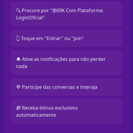
🔍 Procure por "@69K Com Plataforma
LoginOficial"
👆 Toque em "Entrar" ou "Join"
🔔 Ative as notificações para não perder
nada
💬 Participe das conversas e interaja
🎁 Receba bônus exclusivos
automaticamente