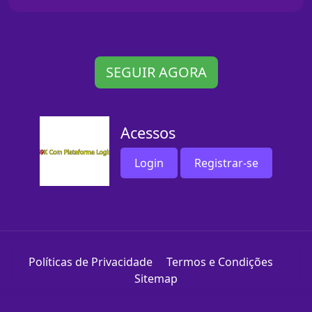
SEGUIR AGORA
Acessos
Login
Registrar-se
Políticas de Privacidade
Termos e Condições
Sitemap