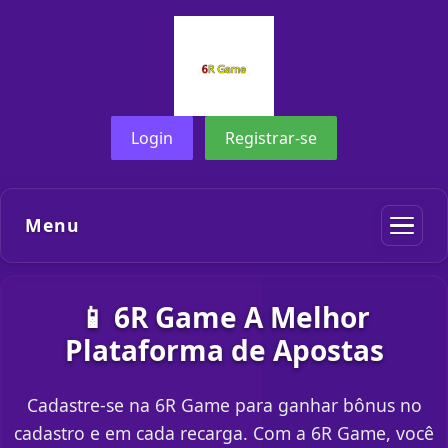
Login
Registrar-se
Menu
📱 6R Game A Melhor
Plataforma de Apostas
Cadastre-se na 6R Game para ganhar bônus no
cadastro e em cada recarga. Com a 6R Game, você