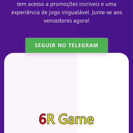
tem acesso a promoções incríveis e uma
experiência de jogo inigualável. Junte-se aos
vencedores agora!
SEGUIR NO TELEGRAM