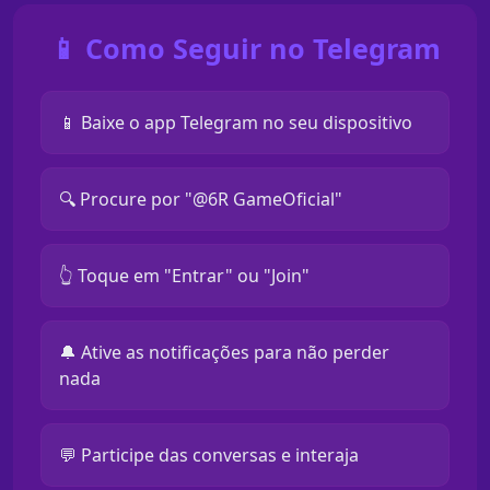
📱 Como Seguir no Telegram
📱 Baixe o app Telegram no seu dispositivo
🔍 Procure por "@6R GameOficial"
👆 Toque em "Entrar" ou "Join"
🔔 Ative as notificações para não perder
nada
💬 Participe das conversas e interaja