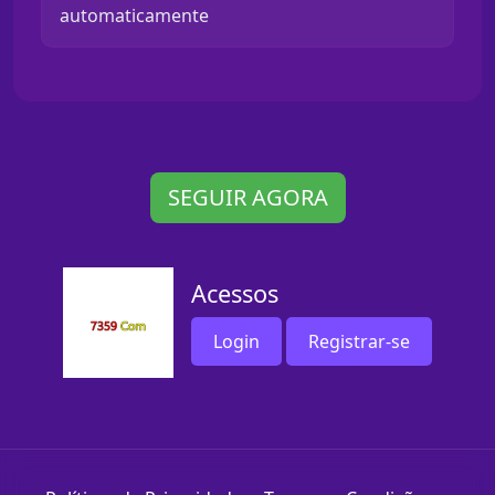
automaticamente
SEGUIR AGORA
Acessos
Login
Registrar-se