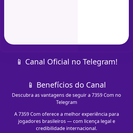
📱 Canal Oficial no Telegram!
📱 Benefícios do Canal
Descubra as vantagens de seguir a 7359 Com no
Telegram
A 7359 Com oferece a melhor experiência para
jogadores brasileiros — com licença legal e
credibilidade internacional.