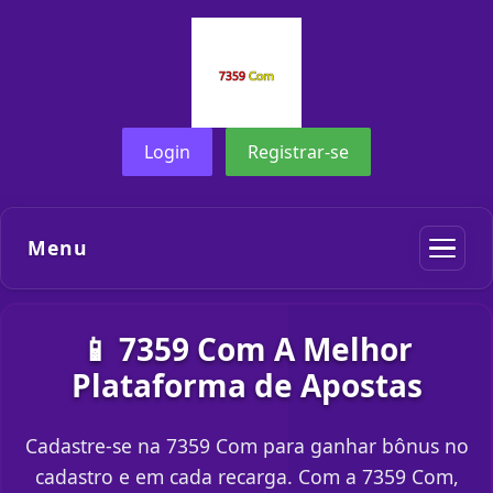
Login
Registrar-se
Menu
📱 7359 Com A Melhor
Plataforma de Apostas
Cadastre-se na 7359 Com para ganhar bônus no
cadastro e em cada recarga. Com a 7359 Com,