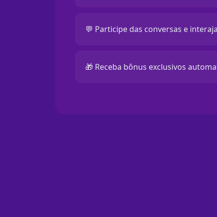
💬 Participe das conversas e interaj
🎁 Receba bônus exclusivos autom