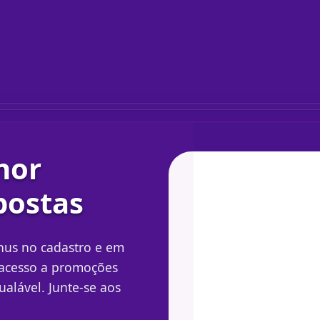
hor
postas
nus no cadastro e em
 acesso a promoções
ualável. Junte-se aos