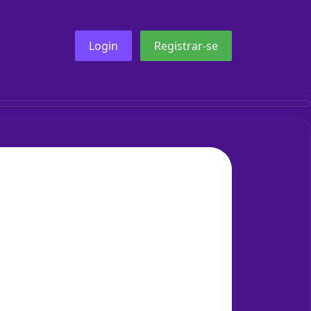
Login
Registrar-se