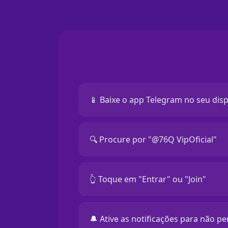
📱 Baixe o app Telegram no seu disp
🔍 Procure por "@76Q VipOficial"
👆 Toque em "Entrar" ou "Join"
🔔 Ative as notificações para não p